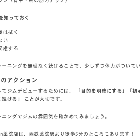
ウン（背中・腕の筋力アップ）
を知っておく
後は拭く
ない
配慮する
レーニングを無理なく続けることで、少しずつ体力がついて
 次のアクション
してジムデビューするためには、
「目的を明確にする」「初
く続ける」
ことが大切です。
ーニングでジムの雰囲気を確かめてみましょう。
esign薬院店は、西鉄薬院駅より徒歩5分のところにあります！