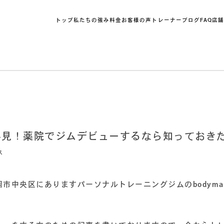
トップ
私たちの強み
料金
お客様の声
トレーナーブログ
FAQ
店
必見！薬院でジムデビューするなら知っておき
ス
市中央区にありますパーソナルトレーニングジムのbodymake